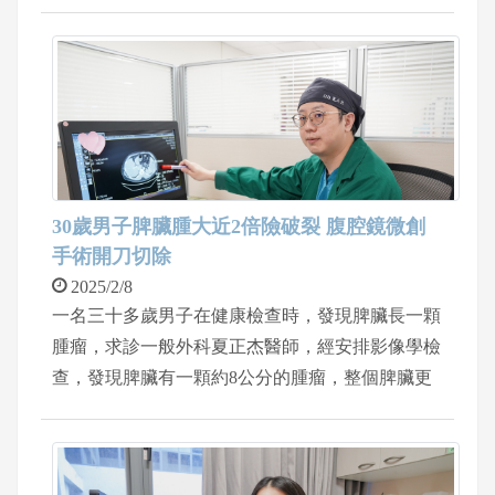
加，不僅鼻塞越來越嚴重，晚上還開始出現打鼾，
影響睡眠品質，也讓枕邊人夜不能眠。求診中國醫
藥大學新竹附設醫院耳鼻喉科陳俊志醫師，經過鼻
內視鏡檢查，顯示病患鼻中隔彎曲加上嚴重下鼻甲
肥厚，鼻腔空間狹窄，加上睡眠檢查顯示為重度睡
眠呼吸中止，由於睡眠長期處於缺氧狀態，病患怎
麼睡也睡不飽，造成工作精神不濟且情緒易怒。經
過醫病溝通，病患接受最新的微創鼻部手術，睡眠
30歲男子脾臟腫大近2倍險破裂 腹腔鏡微創
呼吸中止的症狀也明顯改善。
手術開刀切除
2025/2/8
一名三十多歲男子在健康檢查時，發現脾臟長一顆
腫瘤，求診一般外科夏正杰醫師，經安排影像學檢
查，發現脾臟有一顆約8公分的腫瘤，整個脾臟更
比正常約2倍大，將近有17公分的大小，後續經影
像導引穿刺切片確認為裏細胞血管瘤。經與病人討
論過後，以腹腔鏡手術開刀切除脾臟，手術約一個