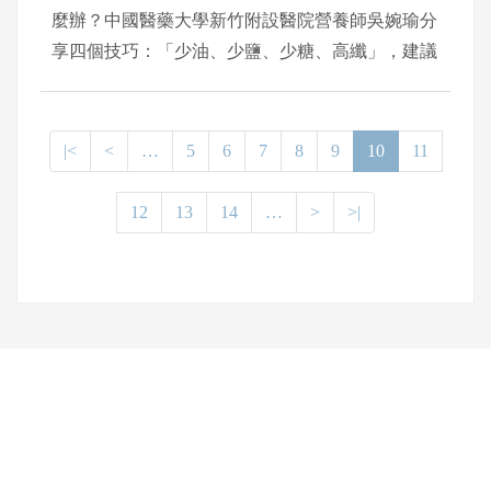
麼辦？中國醫藥大學新竹附設醫院營養師吳婉瑜分
享四個技巧：「少油、少鹽、少糖、高纖」，建議
多吃原型食物少吃加工品，開心圍爐又能營養均衡
無負擔。同時，飯後搭配運動，到戶外走春踏青，
不僅能幫助腸胃消化、身體代謝，還能促進親友間
|<
<
…
5
6
7
8
9
10
11
的情感。
12
13
14
…
>
>|
網頁底部