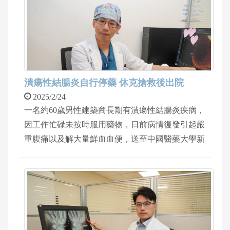
開始超音波檢查發現準備成長的小濾泡只有3顆，
所以安排微刺激療程，每天吃排卵藥促進濾泡長
大。
潰瘍性結腸炎自行停藥 休克搶救後出院
2025/2/24
一名約60歲男性建築商長期有潰瘍性結腸炎疾病，
因工作忙碌未按時服用藥物，日前病情復發引起嚴
重腹痛以及解大量鮮血血便，送至中國醫藥大學新
竹附設醫院急診，一度出現休克狀況，當時血壓下
降至70多，心跳120/min，經急診搶救，給予點滴
以及止血藥物。再由大腸直腸外科醫師蘇俞豪給予
藥物治療，包含大劑量抗發炎藥物、類固醇、以及
止血劑等，病患住院兩周，免開刀，終於脫離險境
並且順利出院。