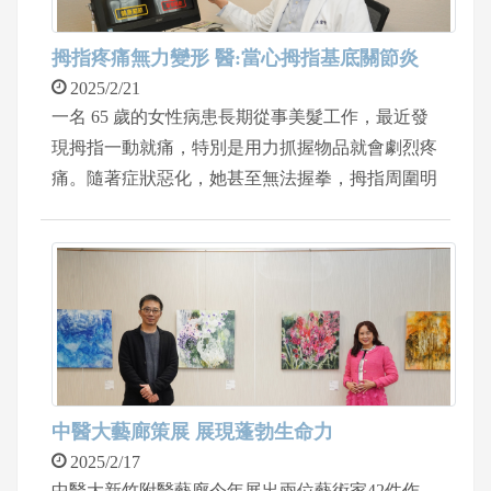
拇指疼痛無力變形 醫:當心拇指基底關節炎
2025/2/21
一名 65 歲的女性病患長期從事美髮工作，最近發
現拇指一動就痛，特別是用力抓握物品就會劇烈疼
痛。隨著症狀惡化，她甚至無法握拳，拇指周圍明
顯腫脹。經過醫師診斷為拇指基底關節炎。求診骨
科醫師王韋智，在接受微創關節鏡手術後兩個月
內，疼痛減少 80%，拇指功能恢復，成功重返工作
崗位。
中醫大藝廊策展 展現蓬勃生命力
2025/2/17
中醫大新竹附醫藝廊今年展出兩位藝術家42件作