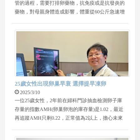
管的過程，需要打排卵藥物，抗免疫或是抗發炎的
藥物，對母親身體造成影響，體重從60公斤急速增
加到80公斤，懷孕初期出現妊娠糖尿病症狀，求診
新陳代謝科謝明蓁醫師，經過血糖測試，孕婦血糖
都偏高，經過飲食生活調整仍然難以下降，到了第
28周，血糖還是壓不下來，經過醫病溝通，施打胰
島素，甚至孕婦在生產前一天，大概需要20~30單
位的胰島素，幸好孕婦剖腹產順利產下一名健康寶
寶，母親的胰島素需求也從一天30單位甚至減少到
16單位，考慮母親要哺乳，目前還是以不吃藥，施
25歲女性出現卵巢早衰 選擇提早凍卵
打胰島素為主，未來再透過飲食，改以口服藥。
2025/3/10
一位25歲女性，2年前在婦科門診抽血檢測卵子庫
存量的指數AMH(卵巢卵泡的庫存量)是1.02，最近
再追蹤AMH只剩0.22，正常值為2以上，擔心未來
卵巢早衰無法生育，到生殖醫學中心主任李孟儒門
診諮詢，建議進入凍卵療程。李孟儒主任表示，一