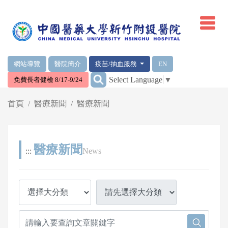
網頁頂端重要消息及連結
網站導覽
醫院簡介
疫苗/抽血服務
EN
:::
Select Language
▼
免費長者健檢 8/17-9/24
輪播區
首頁
醫療新聞
醫療新聞
醫療新聞
:::
News