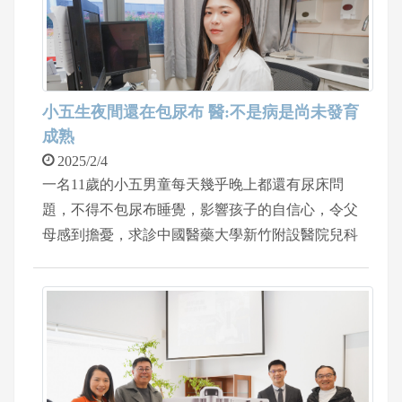
多小時，術中沒有輸血治療，術後即恢復進食，病
人也在術後第三天順利出院，目前於門診持續追
蹤。
小五生夜間還在包尿布 醫:不是病是尚未發育
成熟
2025/2/4
一名11歲的小五男童每天幾乎晚上都還有尿床問
題，不得不包尿布睡覺，影響孩子的自信心，令父
母感到擔憂，求診中國醫藥大學新竹附設醫院兒科
醫師林子晴。經過詳細病史詢問與檢查，排除了泌
尿道感染及腎臟疾病等可能性，林子晴醫師跟父母
親和孩子強調：「這不是病，可能是發育尚未完
全，通常會隨時間改善。」經醫病溝通並考量對孩
子自信心的影響後，建議調整生活習慣並搭配使用
藥物治療。目前孩子在藥物控制下幾乎不需要尿