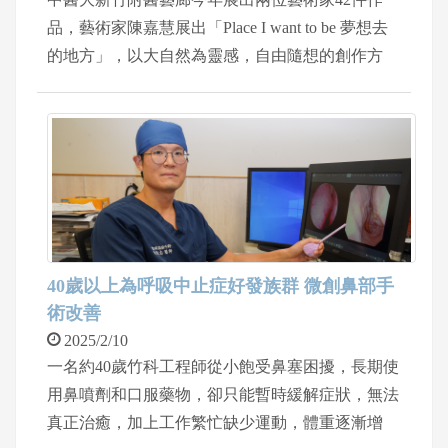
品，藝術家陳嘉慧展出「Place I want to be 夢想去
的地方」，以大自然為靈感，自由隨想的創作方
式，透過色彩鮮明且充滿能量的創作，象徵蛇年的
靈動與變化。藝術家林嘉妮的雕塑作品「Follow m
e」在單純的色彩中尋找自然與歲月的韻味，嬌憨
微胖的女人以柔美的姿態與純真樸拙的表達方式，
詮釋簡單而雋永的生活哲學，反映出創作思維中滿
溢的生命力與溫暖，讓觀者感受到心靈的觸動。
院長陳自諒感謝名冠藝術館總監陳昭賢策展，陳昭
賢表示，一樓展覽場域內，藝術家陳嘉慧的畫作巧
40歲以上為呼吸中止症好發族群 微創鼻部手
妙地將優雅的形態與自然元素結合，而林嘉妮的雕
術改善
塑則以親切可掬的風格，打造出一個充滿活力與生
2025/2/10
機的藝術空間，喚起觀眾的喜悅，並激發對生命與
一名約40歲竹科工程師從小飽受鼻塞困擾，長期使
藝術的熱愛與探索。
用鼻噴劑和口服藥物，卻只能暫時緩解症狀，無法
真正治癒，加上工作繁忙缺少運動，體重逐漸增