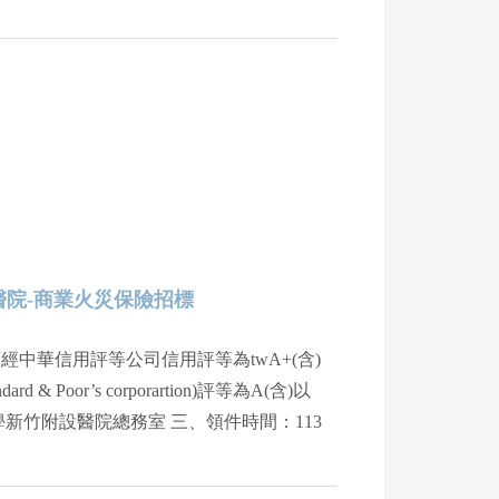
醫院-商業火災保險招標
中華信用評等公司信用評等為twA+(含)
 Poor’s corporartion)評等為A(含)以
新竹附設醫院總務室 三、領件時間：113
止 四、領件方式：現場領取或提供e-mail領取
10月24日17時止 六、聯絡電話：03-558