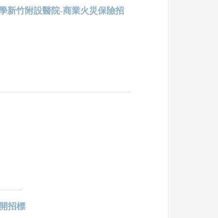
請配合院方防疫措施
大學新竹附設醫院-商業火災保險招
開招標