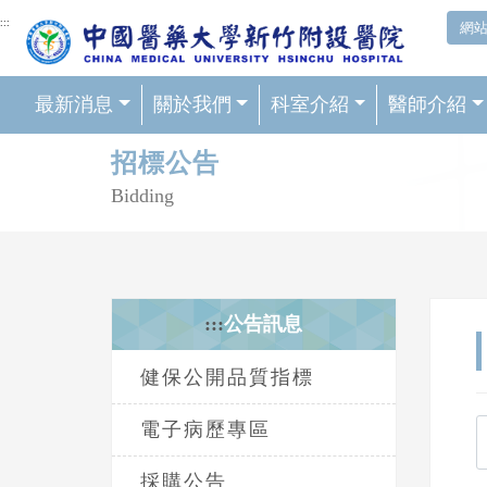
網頁頂端重要消息及連結
:::
網
最新消息
關於我們
科室介紹
醫師介紹
輪播區
招標公告
Bidding
:::
公告訊息
健保公開品質指標
電子病歷專區
採購公告