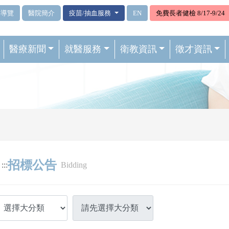
站導覽
醫院簡介
疫苗/抽血服務
EN
免費長者健檢 8/17-9/24
醫療新聞
就醫服務
衛教資訊
徵才資訊
招標公告
:::
Bidding