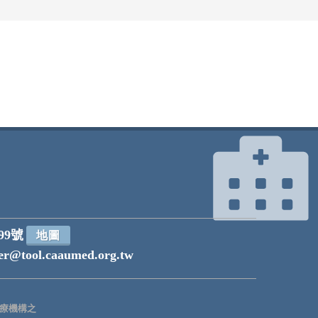
99號
地圖
r@tool.caaumed.org.tw
療機構之