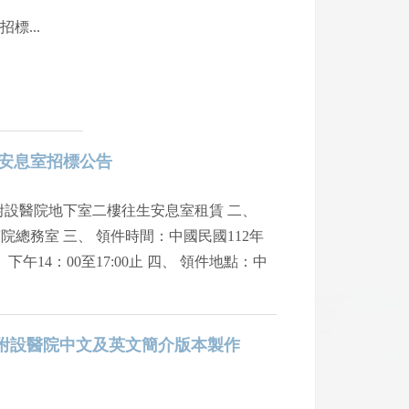
潔維護保養作業 公開招標...
安息室招標公告
附設醫院地下室二樓往生安息室租賃 二、
總務室 三、 領件時間：中國民國112年
0、下午14：00至17:00止 四、 領件地點：中
室 五、 聯絡電話：03-5580558轉2
中心一樓收發室換證，並配戴口罩配合院方防
附設醫院中文及英文簡介版本製作