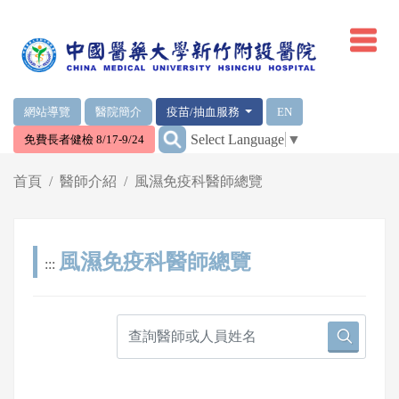
網頁頂端重要消息及連結
網站導覽
醫院簡介
疫苗/抽血服務
EN
:::
Select Language
▼
免費長者健檢 8/17-9/24
輪播區
首頁
醫師介紹
風濕免疫科醫師總覽
風濕免疫科醫師總覽
:::