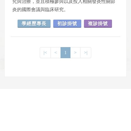
究與治療，並且積極參與以及投入相關發炎性關節
炎的國際會議與臨床研究。
學經歷專長
初診掛號
複診掛號
|<
<
1
>
>|
網頁底部