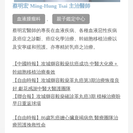
蔡明宏 Ming-Hung Tsai 主治醫師
血液腫瘤科
、
親子鑑定中心
蔡明宏醫師的專長在血液疾病、各種血液惡性疾病
及癌症之診斷、癌症化學治療、幹細胞移植治療以
及安寧緩和照護。亦專精於乳癌之治療。
【中國時報】攻城獅容毅燊抗癌成功 中醫大化療＋
幹細胞移植治療奏效
【自由時報】攻城獅容毅燊睪丸癌第3期治療恢復良
好 獻花感謝中醫大醫護團隊
【聯合報】攻城獅容毅燊確診睪丸癌3期 積極治療盼
早日重返球場
【自由時報】86歲乳癌嬤心臟衰竭病危 醫療團隊治
療照護挽救性命