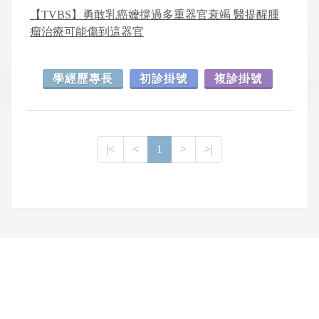
【TVBS】勇敢乳癌嬤撐過多重器官衰竭 醫提醒腫
瘤治療可能傷到這器官
學經歷專長
初診掛號
複診掛號
|<
<
1
>
>|
網頁底部