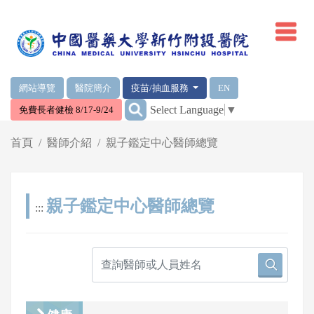
網頁頂端重要消息及連結
網站導覽
醫院簡介
疫苗/抽血服務
EN
:::
Select Language
▼
免費長者健檢 8/17-9/24
輪播區
首頁
醫師介紹
親子鑑定中心醫師總覽
親子鑑定中心醫師總覽
:::