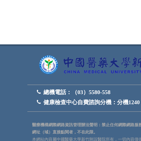
網頁底部
總機電話：
（03）5580-558
健康檢查中心自費諮詢分機：
分機1240
醫療機構網際網路資訊管理辦法聲明：禁止任何網際網路服
網址（域）直接點閱者，不在此限。
本網站內容屬中國醫藥大學新竹附設醫院所有，一切內容僅