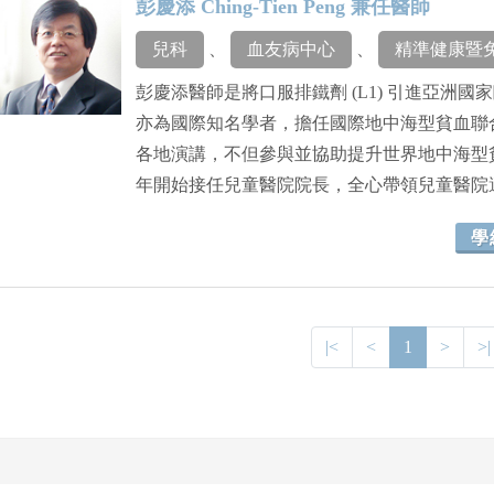
彭慶添 Ching-Tien Peng 兼任醫師
兒科
、
血友病中心
、
精準健康暨
彭慶添醫師是將口服排鐵劑 (L1) 引進亞洲
亦為國際知名學者，擔任國際地中海型貧血聯合會 
各地演講，不但參與並協助提升世界地中海型
年開始接任兒童醫院院長，全心帶領兒童醫院
學
|<
<
1
>
>|