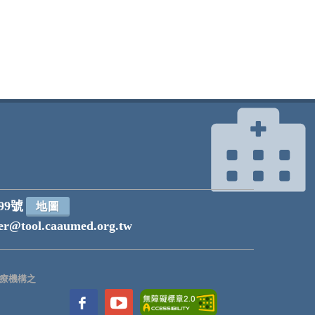
99號
地圖
r@tool.caaumed.org.tw
療機構之