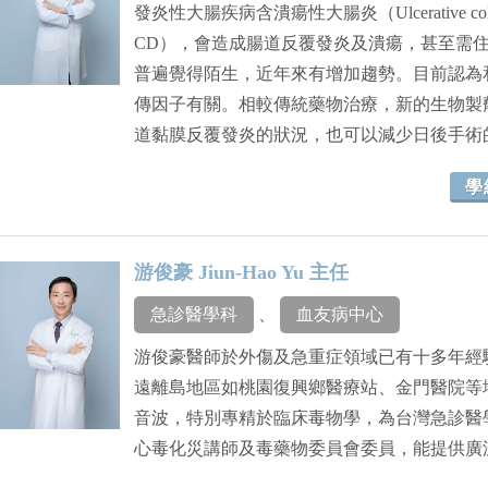
發炎性大腸疾病含潰瘍性大腸炎（Ulcerative colit
CD），會造成腸道反覆發炎及潰瘍，甚至需
普遍覺得陌生，近年來有增加趨勢。目前認為
傳因子有關。相較傳統藥物治療，新的生物製
道黏膜反覆發炎的狀況，也可以減少日後手術
學
游俊豪 Jiun-Hao Yu 主任
急診醫學科
、
血友病中心
游俊豪醫師於外傷及急重症領域已有十多年經
遠離島地區如桃園復興鄉醫療站、金門醫院等
音波，特別專精於臨床毒物學，為台灣急診醫
心毒化災講師及毒藥物委員會委員，能提供廣