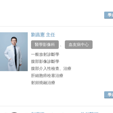
學
劉昌憲 主任
醫學影像科
、
血友病中心
一般放射診斷學
腹部影像診斷學
腹部介入性檢查、治療
肝細胞癌栓塞治療
射頻燒融治療
學