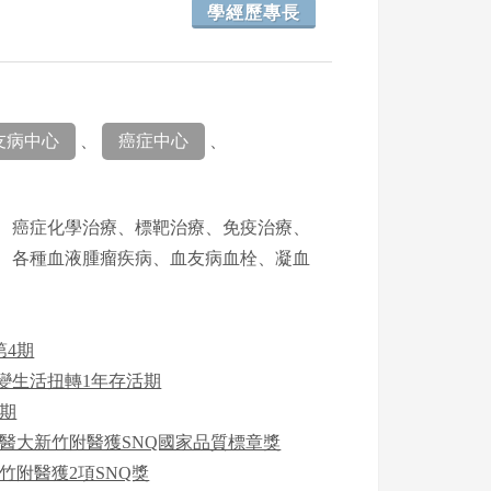
學經歷專長
友病中心
、
癌症中心
、
、癌症化學治療、標靶治療、免疫治療、
、各種血液腫瘤疾病、血友病血栓、凝血
第4期
變生活扭轉1年存活期
期
醫大新竹附醫獲SNQ國家品質標章獎
竹附醫獲2項SNQ獎