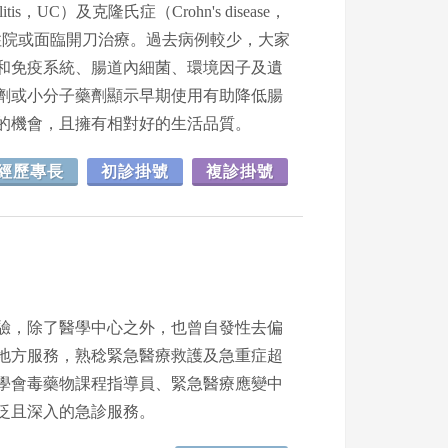
is，UC）及克隆氏症（Crohn's disease，
住院或面臨開刀治療。過去病例較少，大家
和免疫系統、腸道內細菌、環境因子及遺
劑或小分子藥劑顯示早期使用有助降低腸
的機會，且擁有相對好的生活品質。
經歷專長
初診掛號
複診掛號
驗，除了醫學中心之外，也曾自發性去偏
地方服務，熟稔緊急醫療救護及急重症超
學會毒藥物課程指導員、緊急醫療應變中
泛且深入的急診服務。