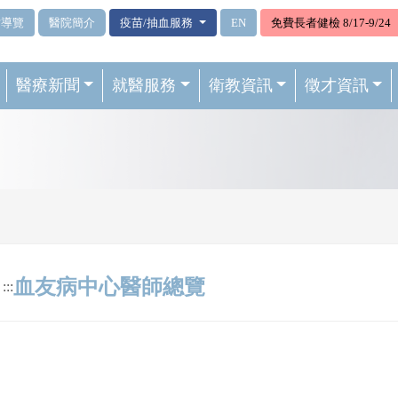
站導覽
醫院簡介
疫苗/抽血服務
EN
免費長者健檢 8/17-9/24
醫療新聞
就醫服務
衛教資訊
徵才資訊
血友病中心醫師總覽
:::