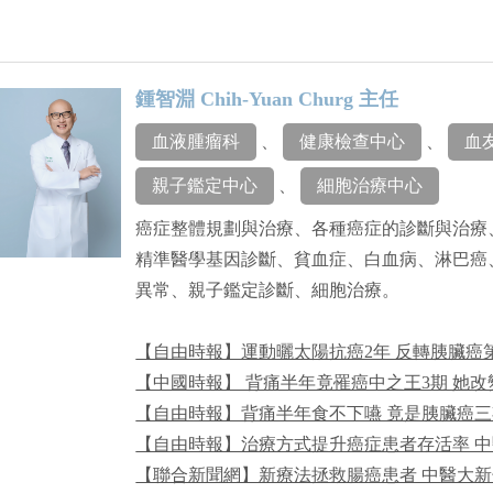
鍾智淵 Chih-Yuan Churg 主任
血液腫瘤科
、
健康檢查中心
、
血
親子鑑定中心
、
細胞治療中心
癌症整體規劃與治療、各種癌症的診斷與治療
精準醫學基因診斷、貧血症、白血病、淋巴癌
異常、親子鑑定診斷、細胞治療。
【自由時報】運動曬太陽抗癌2年 反轉胰臟癌
【中國時報】 背痛半年竟罹癌中之王3期 她改
【自由時報】背痛半年食不下嚥 竟是胰臟癌三
【自由時報】治療方式提升癌症患者存活率 中
【聯合新聞網】新療法拯救腸癌患者 中醫大新