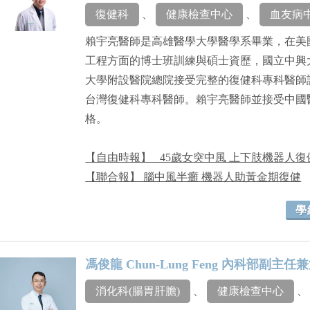
復健科
、
健康檢查中心
、
血友病
賴宇亮醫師是高雄醫學大學醫學系畢業，在美
工程方面的博士班訓練與碩士資歷，國立中興
大學附設醫院總院接受完整的復健科專科醫師
台灣復健科專科醫師。賴宇亮醫師並接受中國
格。
【自由時報】 _45歲女突中風 上下肢機器人
【聯合報】 腦中風半癱 機器人助黃金期復健
學
馮俊龍 Chun-Lung Feng 內科部副主
消化科(腸胃肝膽)
、
健康檢查中心
、