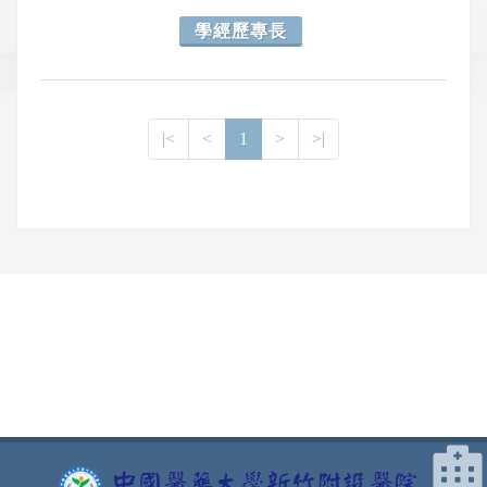
學經歷專長
|<
<
1
>
>|
網頁底部