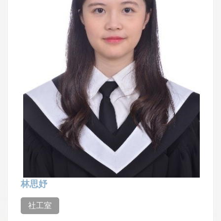
林思妤
社工室