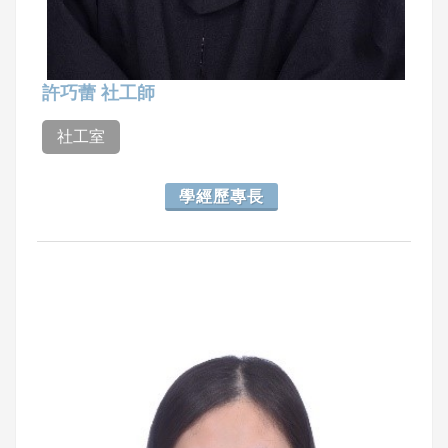
許巧蕾 社工師
社工室
學經歷專長