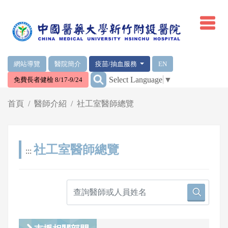
網頁頂端重要消息及連結
網站導覽
醫院簡介
疫苗/抽血服務
EN
:::
Select Language
▼
免費長者健檢 8/17-9/24
輪播區
首頁
醫師介紹
社工室醫師總覽
社工室醫師總覽
:::