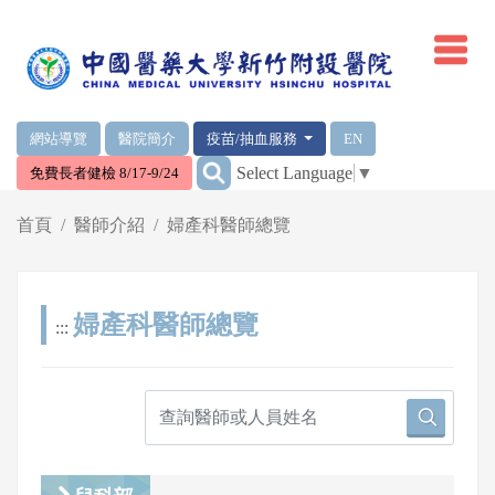
網頁頂端重要消息及連結
網站導覽
醫院簡介
疫苗/抽血服務
EN
:::
Select Language
▼
免費長者健檢 8/17-9/24
輪播區
首頁
醫師介紹
婦產科醫師總覽
婦產科醫師總覽
:::