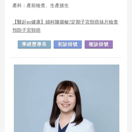
產科：產前檢查、生產接生
【醫起go健康】婦科陳璐敏?定期子宮頸癌抹片檢查
預防子宮頸癌
學經歷專長
初診掛號
複診掛號