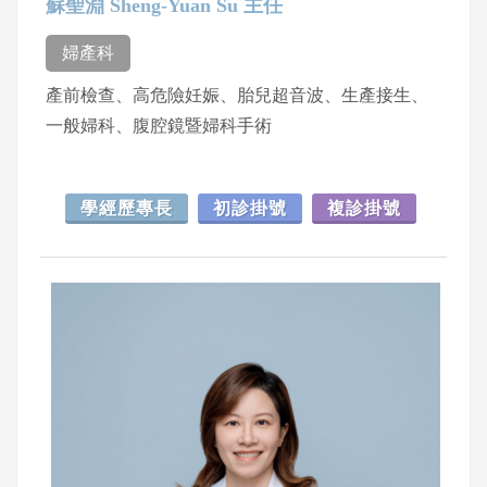
蘇聖淵 Sheng-Yuan Su 主任
婦產科
產前檢查、高危險妊娠、胎兒超音波、生產接生、
一般婦科、腹腔鏡暨婦科手術
學經歷專長
初診掛號
複診掛號