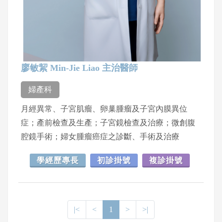
廖敏絜 Min-Jie Liao 主治醫師
婦產科
月經異常、子宮肌瘤、卵巢腫瘤及子宮內膜異位
症；產前檢查及生產；子宮鏡檢查及治療；微創腹
腔鏡手術；婦女腫瘤癌症之診斷、手術及治療
學經歷專長
初診掛號
複診掛號
|<
<
1
>
>|