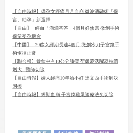
【自由時報】備孕女經痛月月血崩 微波消融術「保
宮、助孕」新選擇
【自由】 _經血「滴滴答答」4個月好焦慮 微創手術
保留受孕機會
【中國】 _29歲女經期長達4個月 微創冷刀子宮鏡手
術恢復正常
【聯合報】骨盆中有10公分腫瘤 荷爾蒙活躍恐持續
增大...醫師切除
【自由時報】婦人經痛10年治不好 達文西手術解決
困擾
【自由時報】經期血崩 子宮鏡雞尾酒療法免切除