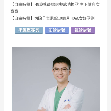
【自由時報】 48歲熟齡婦借卵成功懷孕 生下健康女
寶寶
【自由時報】切除子宮肌瘤10個月 40歲女好孕到
學經歷專長
初診掛號
複診掛號