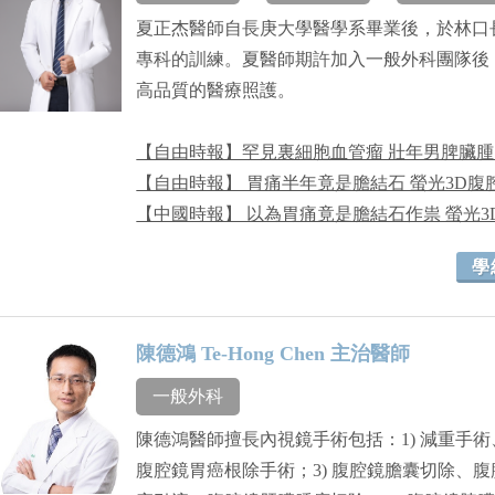
夏正杰醫師自長庚大學醫學系畢業後，於林口
專科的訓練。夏醫師期許加入一般外科團隊後
高品質的醫療照護。
【自由時報】罕見裏細胞血管瘤 壯年男脾臟腫
【自由時報】 胃痛半年竟是膽結石 螢光3D
【中國時報】 以為胃痛竟是膽結石作祟 螢光
學
陳德鴻 Te-Hong Chen 主治醫師
一般外科
陳德鴻醫師擅長內視鏡手術包括：1) 減重手術
腹腔鏡胃癌根除手術；3) 腹腔鏡膽囊切除、