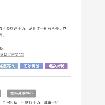
腹腔鏡微創手術、消化道手術有所長，亦
等。
低
肉竟是胃癌第2期
經歷專長
初診掛號
複診掛號
、
醫學減重中心
、乳房疾病、甲狀腺手術、減重手術