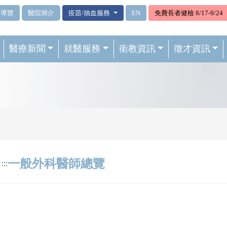
站導覽
醫院簡介
疫苗/抽血服務
EN
免費長者健檢 8/17-9/24
醫療新聞
就醫服務
衛教資訊
徵才資訊
一般外科醫師總覽
:::