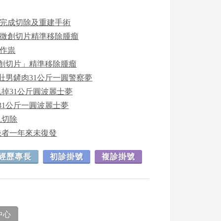
天完成切除及重建手術
助微創切片精準移除腫瘤
瘤作祟
創切片」精準移除腫瘤
斤壯男鏟肉31公斤一圓警察夢
掉31公斤圓波麗士夢
31公斤一圓波麗士夢
乳切除
患者一年來未復發
經歷專長
初診掛號
複診掛號
中心