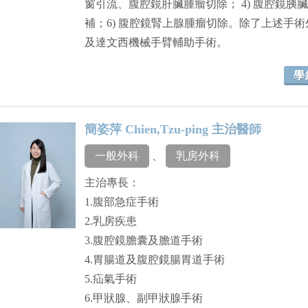
窗引流、腹腔鏡肝臟腫瘤切除； 4) 腹腔鏡胰
補；6) 腹腔鏡腎上腺腫瘤切除。除了上述手
及達文西機械手臂輔助手術。
學
簡姿萍 Chien,Tzu-ping 主治醫師
一般外科
、
乳房外科
主治專長：
1.腹部急症手術
2.乳房疾患
3.腹腔鏡膽囊及膽道手術
4.胃腸道及腹腔鏡腸胃道手術
5.疝氣手術
6.甲狀腺、副甲狀腺手術