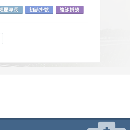
經歷專長
初診掛號
複診掛號