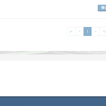
學
|<
<
1
>
>|