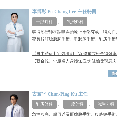
李博彰 Po-Chang Lee 主任秘書
一般外科
、
乳房外科
李博彰醫師在診斷與治療上卓然有成，特別在
專長於肝膽胰脾手術、甲狀腺手術、乳房手術
【自由時報】疝氣微創手術 修補兼檢查復發率
【聯合報】52歲婦人身體無症狀 健檢發現息
學
古君平 Chun-Ping Ku 主任
乳房外科
、
一般外科
、
減重外科
急性腹痛、腸胃道及肝膽胰手術、腹腔鏡手術