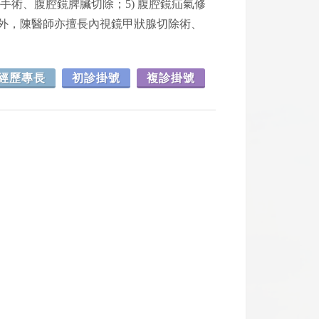
臟手術、腹腔鏡脾臟切除；5) 腹腔鏡疝氣修
術外，陳醫師亦擅長內視鏡甲狀腺切除術、
經歷專長
初診掛號
複診掛號