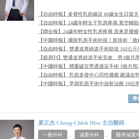
【自由時報】多發性乳癌確診 60歲女生日當
【自由時報】24歲年輕女子乳房疼痛 真空輔
【聯合報】24歲年輕女性乳房疼痛 原來是腫
【中國時報】擺脫乳房手術疤痕！新技術「微
【自由時報】 雙通道胃繞道手術助攻 102公
【鏡周刊】雙通道胃繞道手術見效 男3個月甩
【中國時報】 體重破百男透過這手術 3個月甩
【自由時報】 乳癌多發中心惡性腫瘤 建議全
【中國時報】 早期乳癌手術中放射治療 19位
學
夏正杰 Cheng-Chieh Hisa 主治醫師
一般外科
、
減重外科
、
醫學減重