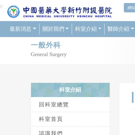
網頁頂端重要消息及連結
:::
網
最新消息
關於我們
科室介紹
醫師介紹
輪播區
一般外科
General Surgery
科室介紹
回科室總覽
科室首頁
認識我們