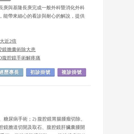
長庚與基隆長庚完成一般外科暨消化外科
，能帶來細心的看診與耐心的解說，提供
大近2倍
腹腔鏡膽囊術除大患
3D腹腔鏡手術解疼痛
經歷專長
初診掛號
複診掛號
、糖尿病手術；2) 腹腔鏡胃腸腫瘤切除、
腹腔鏡膽道切開及取石、腹腔鏡肝臟囊腫開