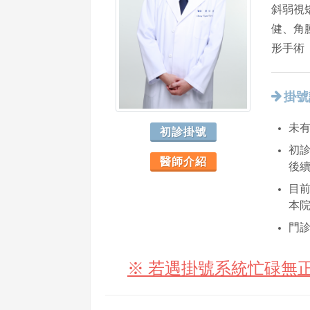
斜弱視
健、角
形手術
掛號
未
初診掛號
初診
醫師介紹
後
目
本
門診
※ 若遇掛號系統忙碌無