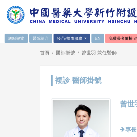
網頁頂端重要消息及連結
網站導覽
醫院簡介
疫苗/抽血服務
EN
免費長者健檢 8/1
輪播區
首頁
醫師掛號
曾世羽 兼任醫師
複診-醫師掛號
曾世羽
專長