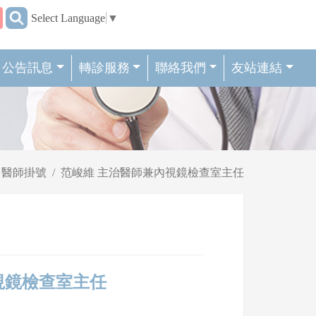
:::
Select Language
▼
公告訊息
轉診服務
聯絡我們
友站連結
醫師掛號
范峻維 主治醫師兼內視鏡檢查室主任
兼內視鏡檢查室主任