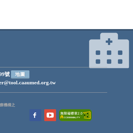
99號
地圖
r@tool.caaumed.org.tw
療機構之