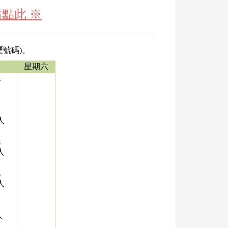
點此 ※
歷號碼)。