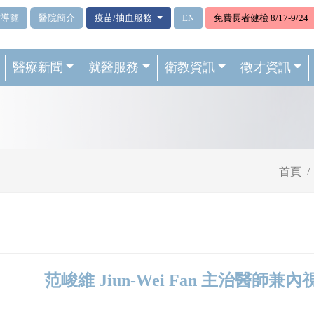
站導覽
醫院簡介
疫苗/抽血服務
EN
免費長者健檢 8/17-9/24
醫療新聞
就醫服務
衛教資訊
徵才資訊
首頁
范峻維 Jiun-Wei Fan 主治醫師