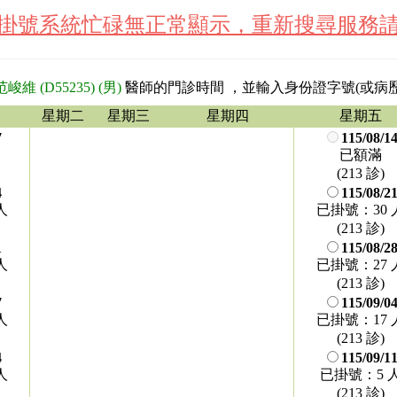
遇掛號系統忙碌無正常顯示，重新搜尋服務請
范峻維 (D55235) (男)
醫師的門診時間
，並輸入身份證字號(或病