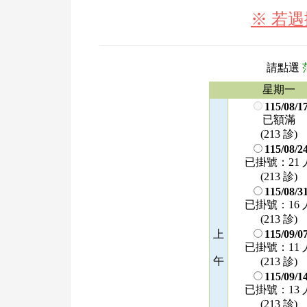
※ 若
請點選