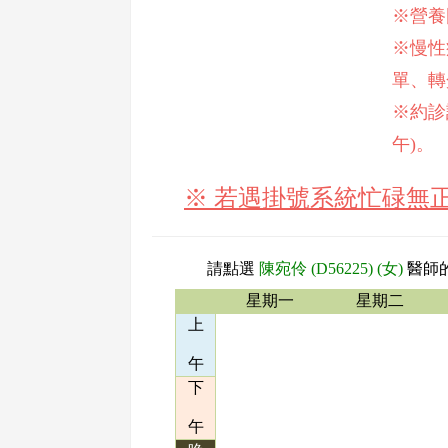
※營養
※慢性
單、轉
※約診請
午)。
※ 若遇掛號系統忙碌無
請點選
陳宛伶 (D56225) (女)
醫師