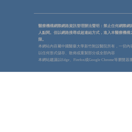
醫療機構網際網路資訊管理辦法聲明：禁止任何網際網
人點閱。但以網路搜尋或超連結方式，進入本醫療機構
限。
本網站內容屬中國醫藥大學新竹附設醫院所有，一切內
以任何形式儲存、散佈或重製部分或全部內容
本網站建議以Edge、Firefox或Google Chrome等瀏覽