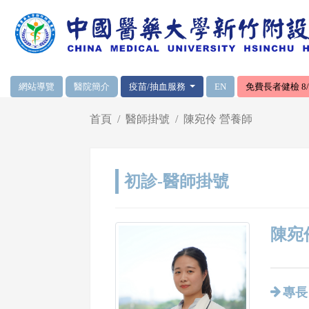
網頁頂端重要消息及連結
網站導覽
醫院簡介
疫苗/抽血服務
EN
免費長者健檢 8/1
輪播區
首頁
醫師掛號
陳宛伶 營養師
初診-醫師掛號
陳宛伶
專長