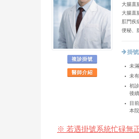
大腸直
大腸直
肛門疾
便秘、
掛號
複診掛號
未滿
醫師介紹
未
初診
後
目
本
※ 若遇掛號系統忙碌無