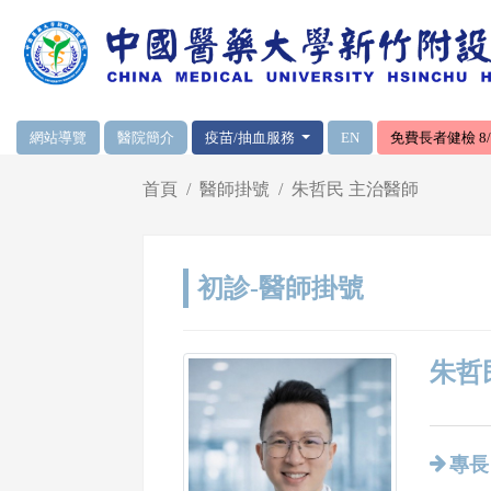
網頁頂端重要消息及連結
網站導覽
醫院簡介
疫苗/抽血服務
EN
免費長者健檢 8/1
輪播區
首頁
醫師掛號
朱哲民 主治醫師
初診-醫師掛號
朱哲
專長