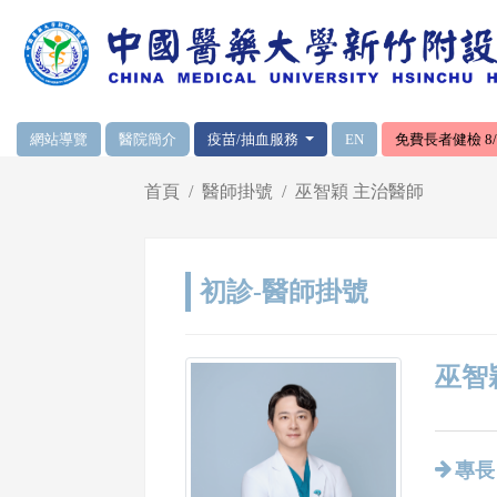
網頁頂端重要消息及連結
網站導覽
醫院簡介
疫苗/抽血服務
EN
免費長者健檢 8/1
輪播區
首頁
醫師掛號
巫智穎 主治醫師
初診-醫師掛號
巫智穎
專長