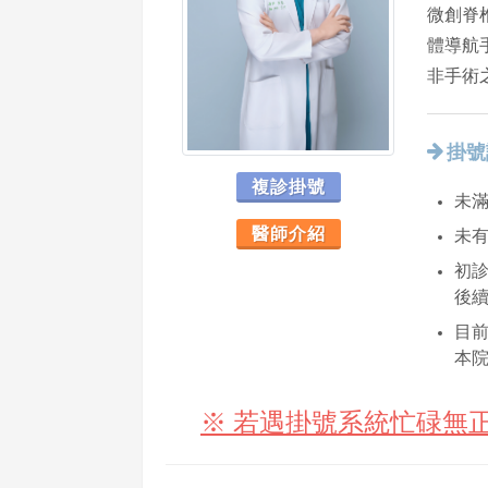
微創脊
體導航
非手術
掛號
複診掛號
未滿
醫師介紹
未
初診
後
目
本
※ 若遇掛號系統忙碌無