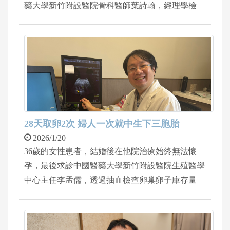
藥大學新竹附設醫院骨科醫師葉詩翰，經理學檢
查，旋轉肌夾擠測試陽性，阻力測試顯示明顯無
力，經核磁共振確診「巨大旋轉肌袖撕裂」，老師
肌腱薄、撕裂後明顯退縮，並已有部分脂肪浸潤，
經醫病溝通，以微創關節鏡旋轉肌袖修補，結合
「自體肱二頭肌轉位術」增強修復，改善患者長期
肩痛、抬舉無力等困擾，並大幅降低再撕裂風險。
手術歷時約2小時，住院3天，術後老師已順利恢復
教學，抬手寫黑板不再疼痛無力，並向身邊親友推
28天取卵2次 婦人一次就中生下三胞胎
薦就醫。
2026/1/20
36歲的女性患者，結婚後在他院治療始終無法懷
孕，最後求診中國醫藥大學新竹附設醫院生殖醫學
中心主任李孟儒，透過抽血檢查卵巢卵子庫存量
（AMH）僅0.9，遠低於正常值2，在嘗試兩次自然
受孕失敗後，改採試管嬰兒療程，一個月取卵2
次，一次就中，並且成功生下三胞胎。