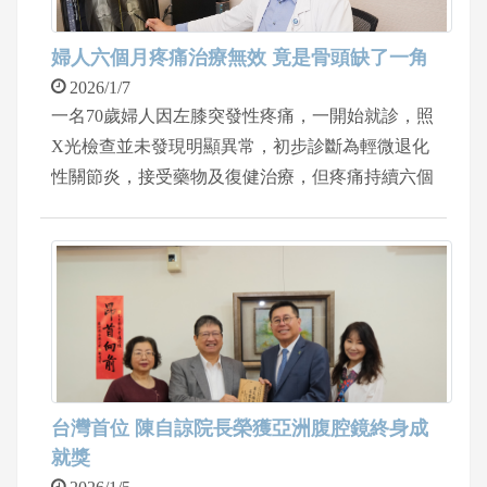
婦人六個月疼痛治療無效 竟是骨頭缺了一角
2026/1/7
一名70歲婦人因左膝突發性疼痛，一開始就診，照
X光檢查並未發現明顯異常，初步診斷為輕微退化
性關節炎，接受藥物及復健治療，但疼痛持續六個
月未改善，甚至症狀愈來愈嚴重，走路嚴重跛行。
求診中國醫藥大學新竹附設醫院骨科醫師陳威仁，
經X光再次評估後，發現遠端股骨內側關節面凹了
一角，約1.5公分，診斷為「軟骨下不全性骨折合
併骨壞死」，合併磁振造影檢查後，發現合併內側
半月板後根部斷裂，經過醫病共享決策，接受「半
人工膝關節置換手術」，手術約一小時，病患術後
隔天即可下床行走並在三天後順利出院。
台灣首位 陳自諒院長榮獲亞洲腹腔鏡終身成
就獎