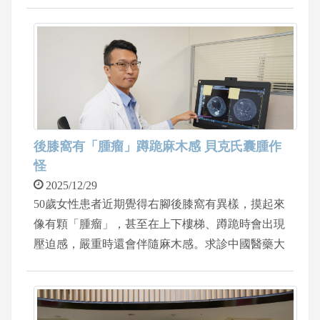
重約3170公克。婦產科主任蘇聖淵代表院方特別致
贈伴手禮，新竹縣政府也恭喜新手媽咪和爸比。
後膝窩有「腫瘤」蹲跪麻木感 貝克氏囊腫作
怪
2025/12/29
50歲女性患者近期覺得右腳後膝窩有異樣，摸起來
像有顆「腫瘤」，甚至在上下樓梯、蹲跪時會出現
壓迫感，嚴重時還會伴隨麻木感。求診中國醫藥大
學新竹附設醫院骨科醫師陳威仁，經診斷為「貝克
氏囊腫」膕窩囊腫約5公分，經醫病溝通後，病人
接受微創膝關節鏡手術治療，手術約30分鐘，術後