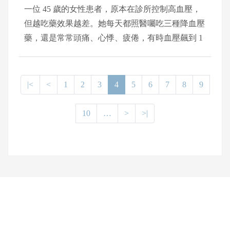
一位 45 歲的女性患者，原本在診所控制高血壓，
但越吃藥效果越差。她每天都照醫囑吃三種降血壓
藥，還是常常頭痛、心悸、疲倦，有時血壓飆到 1
80/110 mmHg，甚至血鉀偏低，還會抽筋。求˙診內
分泌暨新陳代謝科主任謝明臻，診斷可能是「續發
性高血壓」身體某個器官出問題，不是單純的體質
|<
<
1
2
3
4
5
6
7
8
9
問題。
10
…
>
>|
網頁底部