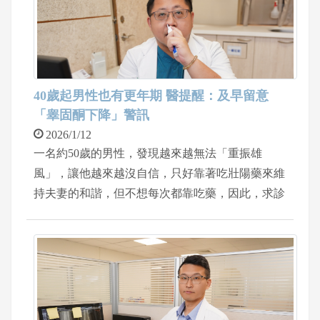
40歲起男性也有更年期 醫提醒：及早留意
「睾固酮下降」警訊
2026/1/12
一名約50歲的男性，發現越來越無法「重振雄
風」，讓他越來越沒自信，只好靠著吃壯陽藥來維
持夫妻的和諧，但不想每次都靠吃藥，因此，求診
中國醫藥大學新竹附設醫院泌尿科醫師李聖偉，李
聖偉醫師先抽血檢查，發現男性的指數出現賀爾蒙
下降的情況，因此，透過吃藥和打針劑，不到半年
的時間，男性患者重現男性雄風。