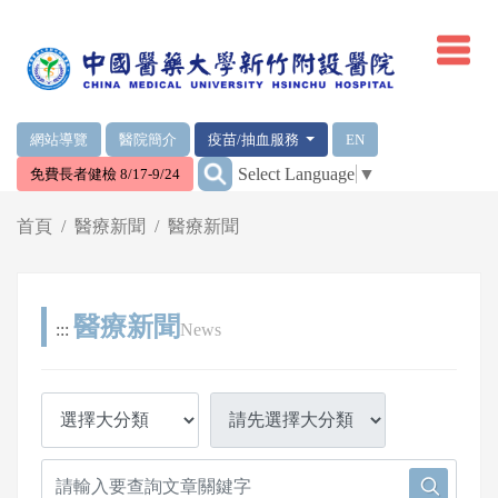
網頁頂端重要消息及連結
網站導覽
醫院簡介
疫苗/抽血服務
EN
:::
Select Language
▼
免費長者健檢 8/17-9/24
輪播區
首頁
醫療新聞
醫療新聞
醫療新聞
:::
News