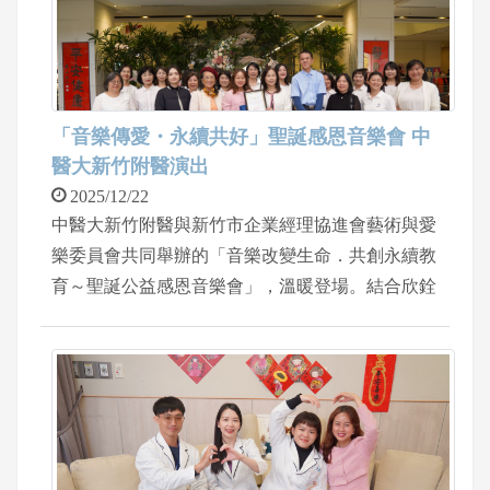
隔天即可下床活動，兩天後順利出院。
「音樂傳愛・永續共好」聖誕感恩音樂會 中
醫大新竹附醫演出
2025/12/22
中醫大新竹附醫與新竹市企業經理協進會藝術與愛
樂委員會共同舉辦的「音樂改變生命．共創永續教
育～聖誕公益感恩音樂會」，溫暖登場。結合欣銓
科技、創淨科技、詠康音樂藝術展演空間的共同支
持，帶領「慢飛兒庇護工場、樂樂合唱團」，一同
來到中國醫藥大學新竹附設醫院的大廳，為在場醫
護人員及病患、家屬，以熱情歌聲琴音傳遞感恩與
希望。中醫大新竹附醫執行長張宜真非常感動慢飛
兒庇護工場卓新元精彩表演，同時頒發感謝狀，感