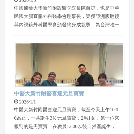
2026/1/5
中國醫藥大學新竹附設醫院院長陳自諒，也是中華
民國大腸直腸外科醫學會理事長，榮獲亞洲腹腔鏡
與內視鏡外科醫學會頒發終身成就獎，為台灣唯一
也是首位的醫師。縣長楊文科特別頒發由藝術家曾
定榆製作的獎牌，題字「達文稱尊，名震杏林」，
肯定陳自諒院長在達文西手術的醫療成就。院長陳
自諒賢伉儷非常感謝楊文科縣長賢伉儷的恭賀，並
且分享喜悅。
中醫大新竹附醫喜迎元旦寶寶
2026/1/1
中醫大新竹附醫喜迎元旦寶寶，截至今天上午10:0
0為止，一共誕生3位元旦寶寶，2男1女，第一位來
報到的是男寶寶，在凌晨12:00以後自然產誕生，