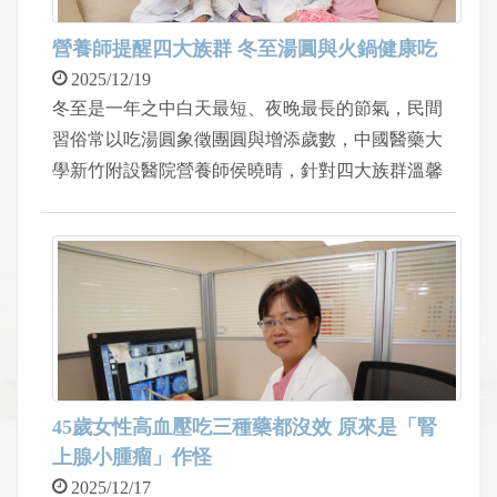
謝表演團隊透過音樂撫慰家屬和病患心靈。
營養師提醒四大族群 冬至湯圓與火鍋健康吃
2025/12/19
冬至是一年之中白天最短、夜晚最長的節氣，民間
習俗常以吃湯圓象徵團圓與增添歲數，中國醫藥大
學新竹附設醫院營養師侯曉晴，針對四大族群溫馨
提醒。高血壓、腎臟病患者應注意含鈉量與蛋白質
攝取量，酒精入菜應適量，避免與藥物產生交互作
用；糖尿病患者可與營養師討論湯圓與澱粉份量該
如何控制及搭配，年長者或或消化功能較弱者應注
意吞嚥問題，必要時應避免湯圓與油膩鍋物、少量
多餐；心血管疾病患者則需避免高脂部位、少喝
湯，選擇天然食材。
45歲女性高血壓吃三種藥都沒效 原來是「腎
上腺小腫瘤」作怪
2025/12/17