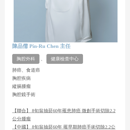
陳品儒 Pin-Ru Chen 主任
胸腔外科
、
健康檢查中心
肺癌、食道癌
胸腔疾病
縱膈腫瘤
胸腔鏡手術
【聯合】 8旬翁抽菸60年罹患肺癌 微創手術切除2.2
公分腫瘤
【中國】 8旬翁抽菸60年 罹早期肺癌手術切除2.2公