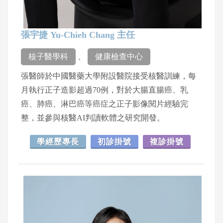
張宇捷 Yu-Chieh Chang 主任
核子醫學科
、
健康檢查中心
張醫師於中國醫藥大學附設醫院接受核醫訓練，每
月執行正子造影超過70例，對於大腸直腸癌、乳
癌、肺癌、淋巴癌等癌症之正子影像閱片經驗完
整，並參與核醫AI判讀軟體之研究開發。
學經歷專長
初診掛號
複診掛號