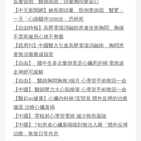
反覆昏倒 醫揭病因：頭暈胸悶要當心
【中天新聞網】她長期頭暈、昏倒查病因 醫驚：
一天「心跳驟停5000次」恐猝死
【自由時報】高壓電場消融助患者改善胸悶、胸痛
不需再服用心律不整藥
【鏡周刊】中國醫大引進高壓電場消融術 胸悶患
者無須服藥成福音
【自由】 _國中生多次暈倒竟是心臟惹的禍 電燒迷
走神經可緩解
【自由】 _醫師胸悶胸痛3個月 心導管手術救回一命
【中國】 醫師壓力大心肌梗塞 心導管手術救回一命
【醫起go健康】心臟內科林?宏部長 體外反搏的治療
儀器 治療心臟衰竭
【中國】 零輻射心導管電燒 減少致癌風險
【中國】 7旬患者心臟衰竭喘到無法入睡「體外反搏
治療」恢復日常作息