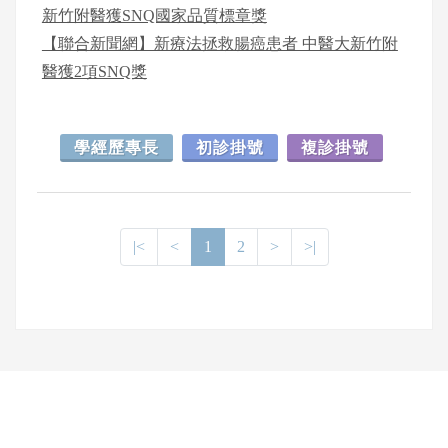
新竹附醫獲SNQ國家品質標章獎
【聯合新聞網】新療法拯救腸癌患者 中醫大新竹附
醫獲2項SNQ獎
學經歷專長
初診掛號
複診掛號
|<
<
1
2
>
>|
網頁底部