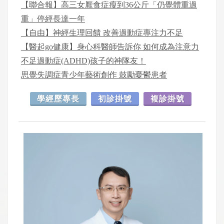
【聯合報】高三女厭食症瘦到36公斤「仍覺體重過
重」停經長達一年
【自由】神經生理回饋 改善過動症專注力不足
【醫起go健康】身心科醫師告訴你 如何成為注意力
不足過動症(ADHD)孩子的神隊友！
思覺失調症青少年藝術創作 鼓勵憂鬱患者
學經歷專長
初診掛號
複診掛號