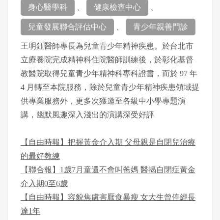
身心醫學科
、
健康檢查中心
、
兒童發展聯合評估中心
、
青少年親善門診
王明鈺醫師專長為兒童青少年精神疾患。於台北市
立療養院完成精神科住院醫師訓練後，於彰化基督
教醫院取得兒童青少年精神科專科證書，而於 97 年
4 月轉至本院服務，除於兒童青少年精神疾患領域提
供專業服務外，更多次獲邀至各級中小學專題演
講，幽默風趣深入淺出的演講深受好評
【自由時報】把握黃金介入期 父母親是自閉兒治療
的最好教練
【聯合報】1歲7月童還不會叫爸媽 醫揭自閉症黃金
介入期0至6歲
【自由時報】容貌焦慮害厭食暴瘦 女大生曾停經長
達1年