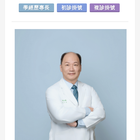
學經歷專長
初診掛號
複診掛號