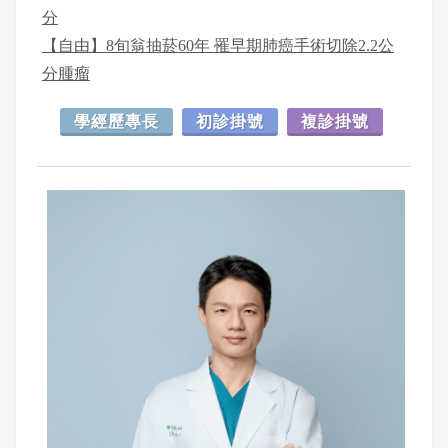
分
【自由】8旬翁抽菸60年 罹早期肺癌手術切除2.2公
分腫瘤
學經歷專長
初診掛號
複診掛號