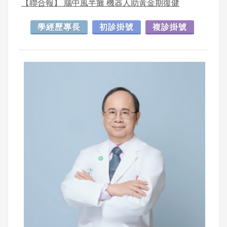
【聯合報】 腦中風半癱 機器人助黃金期復健
學經歷專長
初診掛號
複診掛號