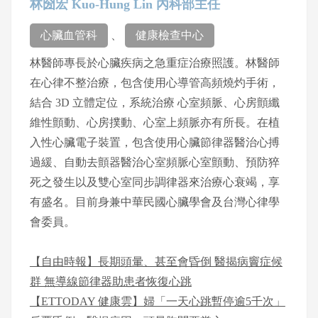
林圀宏 Kuo-Hung Lin 內科部主任
心臟血管科
、
健康檢查中心
林醫師專長於心臟疾病之急重症治療照護。林醫師
在心律不整治療，包含使用心導管高頻燒灼手術，
結合 3D 立體定位，系統治療 心室頻脈、心房顫纖
維性顫動、心房撲動、心室上頻脈亦有所長。在植
入性心臟電子裝置，包含使用心臟節律器醫治心搏
過緩、自動去顫器醫治心室頻脈心室顫動、預防猝
死之發生以及雙心室同步調律器來治療心衰竭，享
有盛名。目前身兼中華民國心臟學會及台灣心律學
會委員。
【自由時報】長期頭暈、甚至會昏倒 醫揭病竇症候
群 無導線節律器助患者恢復心跳
【ETTODAY 健康雲】婦「一天心跳暫停逾5千次」